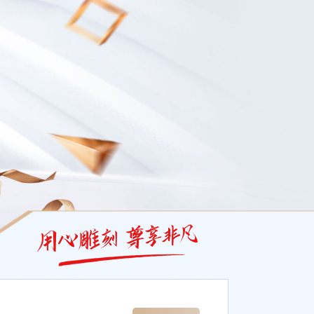
是为了回馈AG亚娱集团尊贵会员，推出的专享福利，只要您进行游戏并于